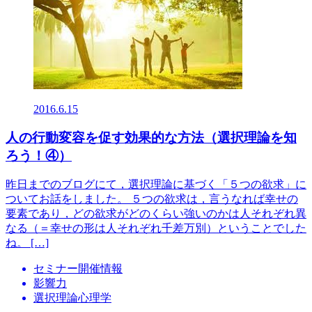
2016.6.15
人の行動変容を促す効果的な方法（選択理論を知
ろう！④）
昨日までのブログにて，選択理論に基づく「５つの欲求」に
ついてお話をしました。 ５つの欲求は，言うなれば幸せの
要素であり，どの欲求がどのくらい強いのかは人それぞれ異
なる（＝幸せの形は人それぞれ千差万別）ということでした
ね。 […]
セミナー開催情報
影響力
選択理論心理学