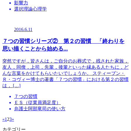
影響力
選択理論心理学
2016.6.11
７つの習慣シリーズ② 第２の習慣 「終わりを
思い描くことから始める...
突然ですが，皆さんは，ご自分のお葬式で，残された家族，
友人，同僚，上司，先輩，後輩といった縁ある人たちに，ど
んな言葉をかけてもらいたいでしょうか。 スティーブン・
Ｒ・コヴィー博士の著書「７つの習慣」における第２の習慣
は， […]
７つの習慣
ＥＳ（従業員満足度）
弁護士阿部竜司の使い方
«
1
2
3
»
カテゴリー