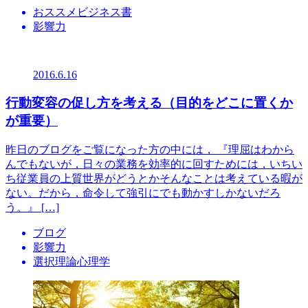
おススメビジネス書
影響力
2016.6.16
行動変容の促し方を考える（目的をどこに置くか
が重要）
昨日のブログをご覧になった方の中には， 『理屈はわから
んでもないが，日々の業務を効率的に回すためには，いちい
ち従業員の上質世界がどうとかそんなことは考えている暇が
ない。だから，命令して強引にでも動かすしかないだろ
う。』 […]
ブログ
影響力
選択理論心理学