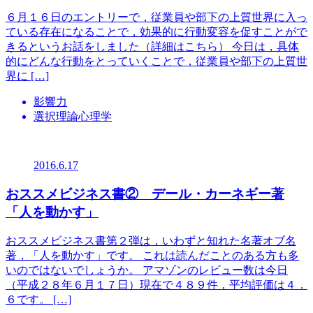
６月１６日のエントリーで，従業員や部下の上質世界に入っ
ている存在になることで，効果的に行動変容を促すことがで
きるというお話をしました（詳細はこちら） 今日は，具体
的にどんな行動をとっていくことで，従業員や部下の上質世
界に […]
影響力
選択理論心理学
2016.6.17
おススメビジネス書② デール・カーネギー著
「人を動かす」
おススメビジネス書第２弾は，いわずと知れた名著オブ名
著，「人を動かす」です。 これは読んだことのある方も多
いのではないでしょうか。 アマゾンのレビュー数は今日
（平成２８年６月１７日）現在で４８９件，平均評価は４．
６です。 […]