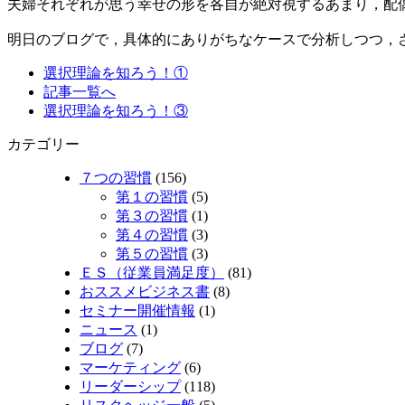
夫婦それぞれが思う幸せの形を各自が絶対視するあまり，配
明日のブログで，具体的にありがちなケースで分析しつつ，
選択理論を知ろう！①
記事一覧へ
選択理論を知ろう！③
カテゴリー
７つの習慣
(156)
第１の習慣
(5)
第３の習慣
(1)
第４の習慣
(3)
第５の習慣
(3)
ＥＳ（従業員満足度）
(81)
おススメビジネス書
(8)
セミナー開催情報
(1)
ニュース
(1)
ブログ
(7)
マーケティング
(6)
リーダーシップ
(118)