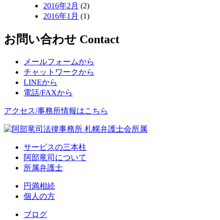
2016年2月
(2)
2016年1月
(1)
お問い合わせ
Contact
メールフォームから
チャットワークから
LINEから
電話/FAXから
アクセス/事務所情報はこちら
サービスの三本柱
阿部竜司について
所属弁護士
円満相続
個人の方
ブログ