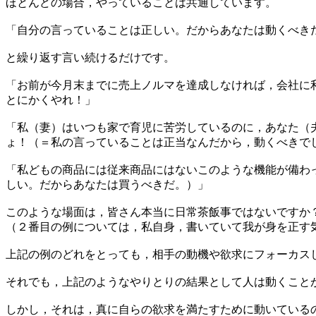
ほとんどの場合，やっていることは共通しています。
「自分の言っていることは正しい。だからあなたは動くべき
と繰り返す言い続けるだけです。
「お前が今月末までに売上ノルマを達成しなければ，会社に
とにかくやれ！」
「私（妻）はいつも家で育児に苦労しているのに，あなた（
ょ！（＝私の言っていることは正当なんだから，動くべきで
「私どもの商品には従来商品にはないこのような機能が備わ
しい。だからあなたは買うべきだ。）」
このような場面は，皆さん本当に日常茶飯事ではないですか
（２番目の例については，私自身，書いていて我が身を正す気
上記の例のどれをとっても，相手の動機や欲求にフォーカス
それでも，上記のようなやりとりの結果として人は動くこと
しかし，それは，真に自らの欲求を満たすために動いている