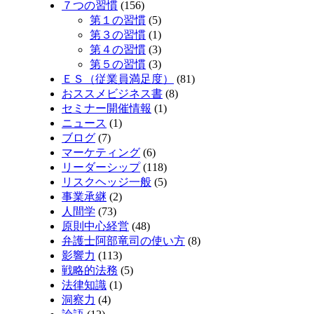
７つの習慣
(156)
第１の習慣
(5)
第３の習慣
(1)
第４の習慣
(3)
第５の習慣
(3)
ＥＳ（従業員満足度）
(81)
おススメビジネス書
(8)
セミナー開催情報
(1)
ニュース
(1)
ブログ
(7)
マーケティング
(6)
リーダーシップ
(118)
リスクヘッジ一般
(5)
事業承継
(2)
人間学
(73)
原則中心経営
(48)
弁護士阿部竜司の使い方
(8)
影響力
(113)
戦略的法務
(5)
法律知識
(1)
洞察力
(4)