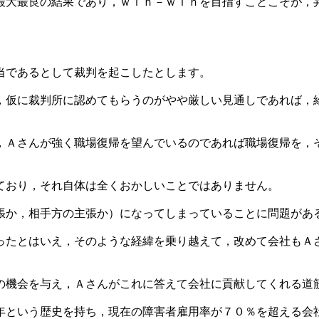
最大最良の結果であり，ｗｉｎ－ｗｉｎを目指すことこそが，
当であるとして裁判を起こしたとします。
，仮に裁判所に認めてもらうのがやや厳しい見通しであれば，
，Ａさんが強く職場復帰を望んでいるのであれば職場復帰を，
ており，それ自体は全くおかしいことではありません。
張か，相手方の主張か）になってしまっていることに問題があ
ったとはいえ，そのような経緯を乗り越えて，改めて会社もＡ
の機会を与え，Ａさんがこれに答えて会社に貢献してくれる道
を持ち，現在の障害者雇用率が７０％を超える会社があるんですよ（ht