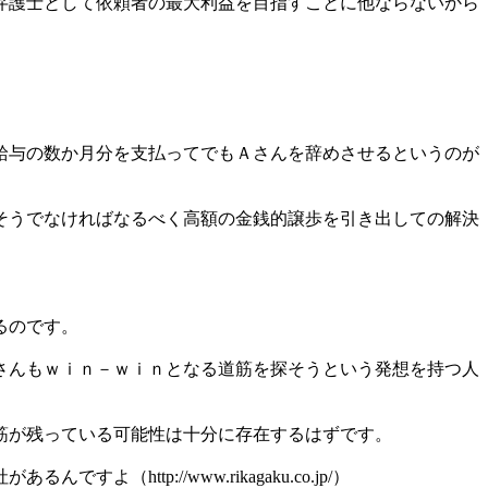
弁護士として依頼者の最大利益を目指すことに他ならないから
給与の数か月分を支払ってでもＡさんを辞めさせるというのが
そうでなければなるべく高額の金銭的譲歩を引き出しての解決
るのです。
さんもｗｉｎ－ｗｉｎとなる道筋を探そうという発想を持つ人
筋が残っている可能性は十分に存在するはずです。
tp://www.rikagaku.co.jp/）