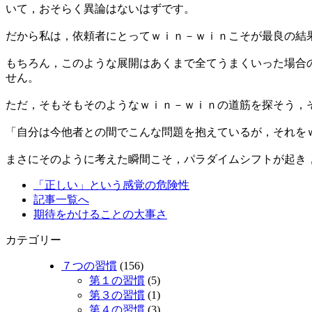
いて，おそらく異論はないはずです。
だから私は，依頼者にとってｗｉｎ－ｗｉｎこそが最良の結
もちろん，このような展開はあくまで全てうまくいった場合
せん。
ただ，そもそもそのようなｗｉｎ－ｗｉｎの道筋を探そう，
「自分は今他者との間でこんな問題を抱えているが，それを
まさにそのように考えた瞬間こそ，パラダイムシフトが起き，
「正しい」という感覚の危険性
記事一覧へ
期待をかけることの大事さ
カテゴリー
７つの習慣
(156)
第１の習慣
(5)
第３の習慣
(1)
第４の習慣
(3)