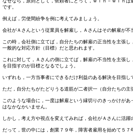
なぜなら，原則として，依頼者にとって，ｗｉｎ－ｗｉｎは
です。
例えば，労使間紛争を例に考えてみましょう。
会社がＡさんという従業員を解雇し，Ａさんはその解雇が不
この時，会社側に立てば，自分たちの解雇の正当性を主張し
一般的な対応方針（目標）だと思われます。
これに対して，Ａさんの側に立てば，解雇の不当性を主張し
を目指すのが目標となるでしょう。
いずれも，一方当事者にできるだけ利益のある解決を目指し
ただ，自分たちがたどりうる道筋が二者択一（自分たちの主
このような場合に，一度は解雇という縁切りのきっかけがあ
はなかなかいません。
しかし，考え方や視点を変えてみれば，会社がＡさんに活躍
だって，世の中には，創業７９年，障害者雇用を始めて５７年という歴史