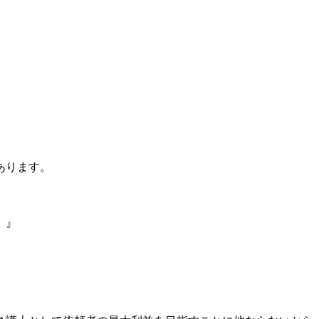
あります。
。』