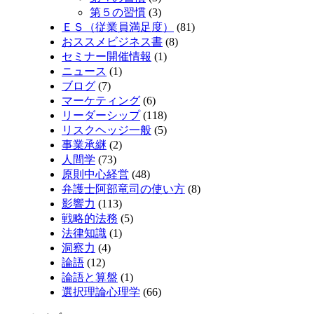
第５の習慣
(3)
ＥＳ（従業員満足度）
(81)
おススメビジネス書
(8)
セミナー開催情報
(1)
ニュース
(1)
ブログ
(7)
マーケティング
(6)
リーダーシップ
(118)
リスクヘッジ一般
(5)
事業承継
(2)
人間学
(73)
原則中心経営
(48)
弁護士阿部竜司の使い方
(8)
影響力
(113)
戦略的法務
(5)
法律知識
(1)
洞察力
(4)
論語
(12)
論語と算盤
(1)
選択理論心理学
(66)