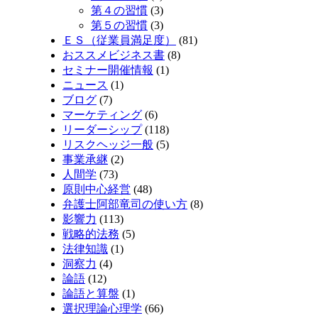
第４の習慣
(3)
第５の習慣
(3)
ＥＳ（従業員満足度）
(81)
おススメビジネス書
(8)
セミナー開催情報
(1)
ニュース
(1)
ブログ
(7)
マーケティング
(6)
リーダーシップ
(118)
リスクヘッジ一般
(5)
事業承継
(2)
人間学
(73)
原則中心経営
(48)
弁護士阿部竜司の使い方
(8)
影響力
(113)
戦略的法務
(5)
法律知識
(1)
洞察力
(4)
論語
(12)
論語と算盤
(1)
選択理論心理学
(66)