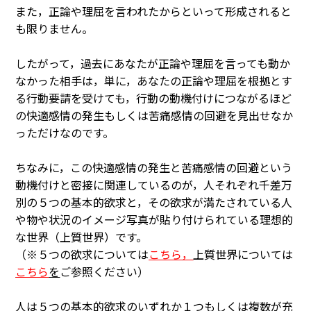
また，正論や理屈を言われたからといって形成されると
も限りません。
したがって，過去にあなたが正論や理屈を言っても動か
なかった相手は，単に，あなたの正論や理屈を根拠とす
る行動要請を受けても，行動の動機付けにつながるほど
の快適感情の発生もしくは苦痛感情の回避を見出せなか
っただけなのです。
ちなみに，この快適感情の発生と苦痛感情の回避という
動機付けと密接に関連しているのが，人それぞれ千差万
別の５つの基本的欲求と，その欲求が満たされている人
や物や状況のイメージ写真が貼り付けられている理想的
な世界（上質世界）です。
（※５つの欲求については
こちら
，
上質世界については
こちら
を
ご参照ください）
人は５つの基本的欲求のいずれか１つもしくは複数が充