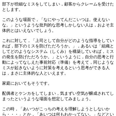
部下が些細なミスをしてしまい，顧客からクレームを受けた
とします。
このような場面で，「なにやってんだこいつは。使えない
な。」というような批判的な思考しかしない人は，およそ主
体的とはいえないでしょう。
これに対して，「上司として自分がどのような指導をしてい
れば，部下のミスを防げただろうか。」，あるいは「組織と
してどのようなシステム（しくみ）を構築していれば，ミス
の発生を防げただろうか。」というように，自分の思考と行
動によってなしえた事前対応（準備）を考えて，同じような
ミスが起きないように対策を考えるという思考ができる人
は，まさに主体的な人といえます。
家庭においてもそうです。
配偶者とケンカをしてしまい，気まずい空気が醸成されてし
まったというような場面を想定してみましょう。
この時，「あいつがこっちの考えを理解しようとしないか
ら・・・」とか，「あいつは何もわかってない。」などとい