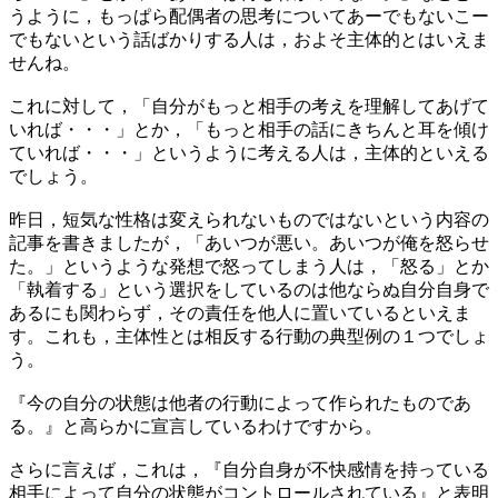
うように，もっぱら配偶者の思考についてあーでもないこー
でもないという話ばかりする人は，およそ主体的とはいえま
せんね。
これに対して，「自分がもっと相手の考えを理解してあげて
いれば・・・」とか，「もっと相手の話にきちんと耳を傾け
ていれば・・・」というように考える人は，主体的といえる
でしょう。
昨日，短気な性格は変えられないものではないという内容の
記事を書きましたが，「あいつが悪い。あいつが俺を怒らせ
た。」というような発想で怒ってしまう人は，「怒る」とか
「執着する」という選択をしているのは他ならぬ自分自身で
あるにも関わらず，その責任を他人に置いているといえま
す。これも，主体性とは相反する行動の典型例の１つでしょ
う。
『今の自分の状態は他者の行動によって作られたものであ
る。』と高らかに宣言しているわけですから。
さらに言えば，これは，『自分自身が不快感情を持っている
相手によって自分の状態がコントロールされている』と表明