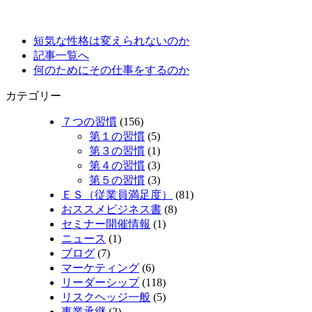
短気な性格は変えられないのか
記事一覧へ
何のためにその仕事をするのか
カテゴリー
７つの習慣
(156)
第１の習慣
(5)
第３の習慣
(1)
第４の習慣
(3)
第５の習慣
(3)
ＥＳ（従業員満足度）
(81)
おススメビジネス書
(8)
セミナー開催情報
(1)
ニュース
(1)
ブログ
(7)
マーケティング
(6)
リーダーシップ
(118)
リスクヘッジ一般
(5)
事業承継
(2)