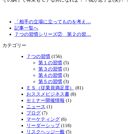
「相手の立場に立ってものを考え…
記事一覧へ
７つの習慣シリーズ② 第２の習…
カテゴリー
７つの習慣
(156)
第１の習慣
(5)
第３の習慣
(1)
第４の習慣
(3)
第５の習慣
(3)
ＥＳ（従業員満足度）
(81)
おススメビジネス書
(8)
セミナー開催情報
(1)
ニュース
(1)
ブログ
(7)
マーケティング
(6)
リーダーシップ
(118)
リスクヘッジ一般
(5)