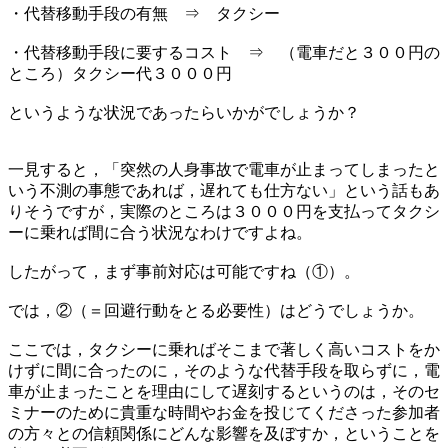
・代替移動手段の有無 ⇒ タクシー
・代替移動手段に要するコスト ⇒ （電車だと３００円の
ところ）タクシー代３０００円
というような状況であったらいかがでしょうか？
一見すると，「突然の人身事故で電車が止まってしまったと
いう不測の事態であれば，遅れても仕方ない」という話もあ
りそうですが，実際のところは３０００円を支払ってタクシ
ーに乗れば間に合う状況なわけですよね。
したがって，まず事前対応は可能ですね（①）。
では，②（＝回避行動をとる必要性）はどうでしょうか。
ここでは，タクシーに乗ればそこまで著しく高いコストをか
けずに間に合ったのに，そのような代替手段を取らずに，電
車が止まったことを理由にして遅刻するというのは，そのセ
ミナーのために貴重な時間やお金を投じてくださった参加者
の方々との信頼関係にどんな影響を及ぼすか，ということを