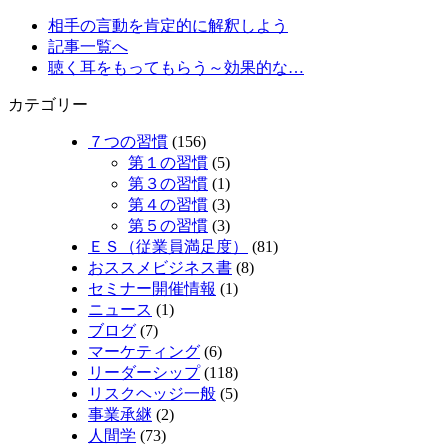
相手の言動を肯定的に解釈しよう
記事一覧へ
聴く耳をもってもらう～効果的な…
カテゴリー
７つの習慣
(156)
第１の習慣
(5)
第３の習慣
(1)
第４の習慣
(3)
第５の習慣
(3)
ＥＳ（従業員満足度）
(81)
おススメビジネス書
(8)
セミナー開催情報
(1)
ニュース
(1)
ブログ
(7)
マーケティング
(6)
リーダーシップ
(118)
リスクヘッジ一般
(5)
事業承継
(2)
人間学
(73)