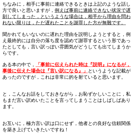
ちなみに，相手に事前に連絡できるときは上記のような話し
方で良いと思いますが，
例えば事前に連絡できない状況で遅
刻してしまった，というような場合は，相手から理由を問わ
れない限りは，ただ遅れたことを謝罪した方が無難です。
聞かれてもいないのに遅れた理由を説明しようとすると，例
え最終的には自分の落ち度を認めて謝罪するという形であっ
たとしても，言い訳っぽい雰囲気がどうしても出てしまうか
らです。
ある本の中で，
「事前に伝えられた時は『説明』になるが，
事後に伝えた場合は『言い訳になる』」
というような記載が
あったのですが，これは非常に的を射ていると思います。
と，こんなお話をしておきながら，お恥ずかしいことに，私
もまだ言い訳めいたことを言ってしまうことはしばしばあり
ます。
お互いに，極力言い訳は口にせず，他者との良好な信頼関係
を築き上げていきたいですね！