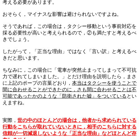
考える必要があります。
おそらく，マイナスな影響は避けられないですよね。
そうであれば，この場合は，タクシー移動という事前対応を
採る必要性が高いと考えられるので，②も満たすと考えるべ
きでしょう。
したがって，「正当な理由」ではなく「言い訳」と考えるべ
きだと思います。
ちなみに，この場合に「電車が突然止まってしまって不可抗
力で遅れてしまいました。」とだけ理由を説明したら，まさ
に上記のポープの言葉どおり，
本当はタクシーを使うことで
間に合わせることができたのに，さも間に合わせることは不
可能であったかのような「防衛された嘘」をついている
とい
えますね。
実際，
世の中のほとんどの場合は，他者から求められている
行動をこちらが取れていないときに，相手のこちらに対する
信頼が一切減退しないような「正当な理由」などほとんど存