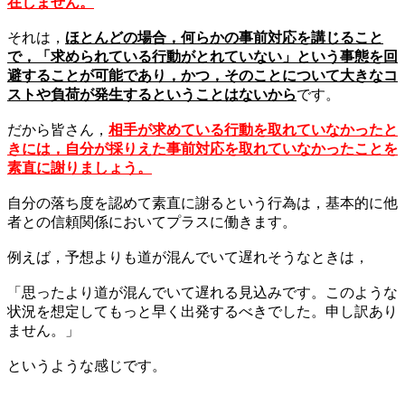
在しません。
それは，
ほとんどの場合，何らかの事前対応を講じること
で，「求められている行動がとれていない」という事態を回
避することが可能であり，かつ，そのことについて大きなコ
ストや負荷が発生するということはないから
です。
だから皆さん，
相手が求めている行動を取れていなかったと
きには，自分が採りえた事前対応を取れていなかったことを
素直に謝りましょう。
自分の落ち度を認めて素直に謝るという行為は，基本的に他
者との信頼関係においてプラスに働きます。
例えば，予想よりも道が混んでいて遅れそうなときは，
「思ったより道が混んでいて遅れる見込みです。このような
状況を想定してもっと早く出発するべきでした。申し訳あり
ません。」
というような感じです。