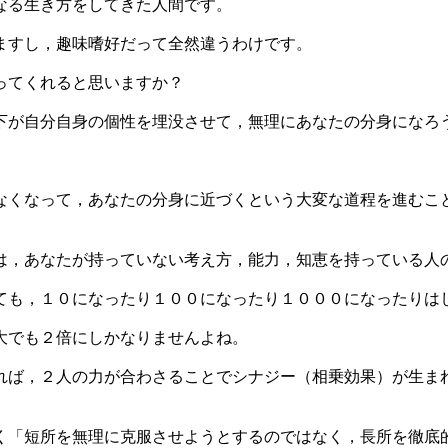
なる生き方をしてきた人間です。
ますし，趣味嗜好だって全然違うわけです。
ってくれると思いますか？
下が自分自身の個性を埋没させて，無理にあなたの分身になろ
なくなって，あなたの分身に近づくという大変な道程を進むこ
は，あなたが持っていない考え方，能力，知恵を持っている人
ても，１０になったり１００になったり１０００になったりは
大でも２倍にしかなりませんよね。
れば，２人の力が合わさることでシナジー（相乗効果）が生ま
く「短所を無理に克服させようとするのではなく，長所を徹底