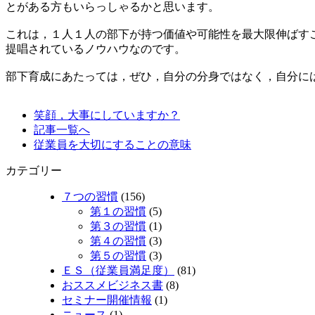
とがある方もいらっしゃるかと思います。
これは，１人１人の部下が持つ価値や可能性を最大限伸ばす
提唱されているノウハウなのです。
部下育成にあたっては，ぜひ，自分の分身ではなく，自分に
笑顔，大事にしていますか？
記事一覧へ
従業員を大切にすることの意味
カテゴリー
７つの習慣
(156)
第１の習慣
(5)
第３の習慣
(1)
第４の習慣
(3)
第５の習慣
(3)
ＥＳ（従業員満足度）
(81)
おススメビジネス書
(8)
セミナー開催情報
(1)
ニュース
(1)