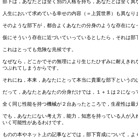
部下は，あなたとは全く別の人格を持ち，あなたとは全く異
人生において求めている幸せの内容（＝上質世界）も異なり
そのような部下が，都合よくあなたの分身のような存在にな
仮にそういう存在に近づいていっているとしたら，それは部
これはとっても危険な兆候です。
なぜなら，どこかでその無理により生じたひずみに耐えきれ
つぶれてしまうからです。
それにね，本来，あなたにとって本当に貴重な部下というの
だって，あなたとあなたの分身だけでは，１＋１は２になっ
全く同じ性能を持つ機械が２台あったところで，生産性は最
でも，あなたにない考え方，能力，知恵を持っている人が入
いく可能性があるわけです。
ものの本やネット上の記事などでは，部下育成について，よ