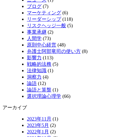
ブログ
(7)
マーケティング
(6)
リーダーシップ
(118)
リスクヘッジ一般
(5)
事業承継
(2)
人間学
(73)
原則中心経営
(48)
弁護士阿部竜司の使い方
(8)
影響力
(113)
戦略的法務
(5)
法律知識
(1)
洞察力
(4)
論語
(12)
論語と算盤
(1)
選択理論心理学
(66)
アーカイブ
2023年11月
(1)
2023年5月
(2)
2022年1月
(2)